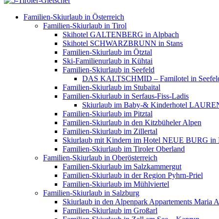
Familien-Skiurlaub in Österreich
Familien-Skiurlaub in Tirol
Skihotel GALTENBERG in Alpbach
Skihotel SCHWARZBRUNN in Stans
Familien-Skiurlaub im Ötztal
Ski-Familienurlaub in Kühtai
Familien-Skiurlaub in Seefeld
DAS KALTSCHMID – Familotel in Seefel
Familien-Skiurlaub im Stubaital
Familien-Skiurlaub in Serfaus-Fiss-Ladis
Skiurlaub im Baby-& Kinderhotel LAUREN
Familien-Skiurlaub im Pitztal
Familien-Skiurlaub in den Kitzbüheler Alpen
Familien-Skiurlaub im Zillertal
Skiurlaub mit Kindern im Hotel NEUE BURG in
Familien-Skiurlaub im Tiroler Oberland
Familien-Skiurlaub in Oberösterreich
Familien-Skiurlaub im Salzkammergut
Familien-Skiurlaub in der Region Pyhrn-Priel
Familien-Skiurlaub im Mühlviertel
Familien-Skiurlaub in Salzburg
Skiurlaub in den Alpenpark Appartements Maria 
Familien-Skiurlaub im Großarl