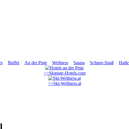
rs
Buffet
An der Piste
Wellness
Sauna
Schnee-Spaß
Hall
>>Skipiste-Hotels.com
>>Ski-Wellness.at
l