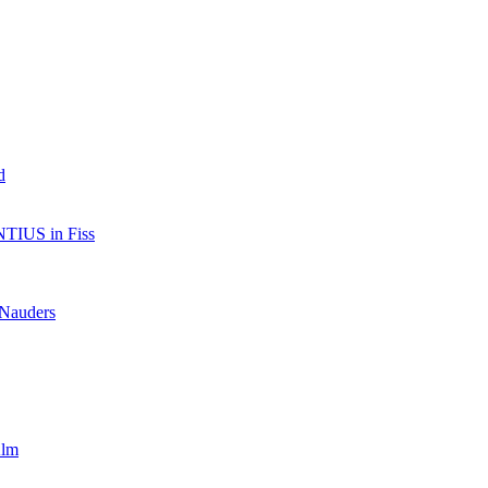
d
TIUS in Fiss
 Nauders
Alm