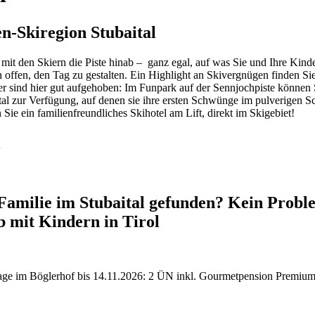
en-Skiregion Stubaital
t den Skiern die Piste hinab – ganz egal, auf was Sie und Ihre Kinder
offen, den Tag zu gestalten. Ein Highlight an Skivergnügen finden Sie 
sind hier gut aufgehoben: Im Funpark auf der Sennjochpiste können Si
tal zur Verfügung, auf denen sie ihre ersten Schwünge im pulverigen Sc
Sie ein familienfreundliches Skihotel am Lift, direkt im Skigebiet!
l
 Familie im Stubaital gefunden? Kein Proble
b mit Kindern in Tirol
ge im Böglerhof bis 14.11.2026: 2 ÜN inkl. Gourmetpension Premium