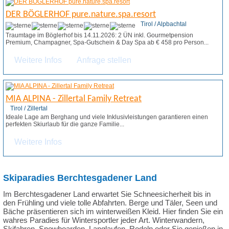
DER BÖGLERHOF pure.nature.spa.resort
Tirol / Alpbachtal
Traumtage im Böglerhof bis 14.11.2026: 2 ÜN inkl. Gourmetpension
Premium, Champagner, Spa-Gutschein & Day Spa ab € 458 pro Person...
Weitere Infos
Anfrage stellen
MIA ALPINA - Zillertal Family Retreat
Tirol / Zillertal
Ideale Lage am Berghang und viele Inklusivleistungen garantieren einen
perfekten Skiurlaub für die ganze Familie...
Weitere Infos
Skiparadies Berchtesgadener Land
Im Berchtesgadener Land erwartet Sie Schneesicherheit bis in
den Frühling und viele tolle Abfahrten. Berge und Täler, Seen und
Bäche präsentieren sich im winterweißen Kleid. Hier finden Sie ein
wahres Paradies für Wintersportler jeder Art. Winterwandern,
Skifahren, Snowboarden, Langlaufen, Rodeln oder Sie genießen in