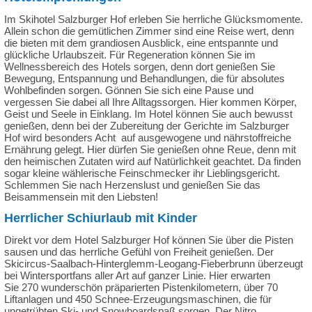
Im Skihotel Salzburger Hof erleben Sie herrliche Glücksmomente.
Allein schon die gemütlichen Zimmer sind eine Reise wert, denn
die bieten mit dem grandiosen Ausblick, eine entspannte und
glückliche Urlaubszeit. Für Regeneration können Sie im
Wellnessbereich des Hotels sorgen, denn dort genießen Sie
Bewegung, Entspannung und Behandlungen, die für absolutes
Wohlbefinden sorgen. Gönnen Sie sich eine Pause und
vergessen Sie dabei all Ihre Alltagssorgen. Hier kommen Körper,
Geist und Seele in Einklang. Im Hotel können Sie auch bewusst
genießen, denn bei der Zubereitung der Gerichte im Salzburger
Hof wird besonders Acht auf ausgewogene und nährstoffreiche
Ernährung gelegt. Hier dürfen Sie genießen ohne Reue, denn mit
den heimischen Zutaten wird auf Natürlichkeit geachtet. Da finden
sogar kleine wählerische Feinschmecker ihr Lieblingsgericht.
Schlemmen Sie nach Herzenslust und genießen Sie das
Beisammensein mit den Liebsten!
Herrlicher Schiurlaub mit Kinder
Direkt vor dem Hotel Salzburger Hof können Sie über die Pisten
sausen und das herrliche Gefühl von Freiheit genießen. Der
Skicircus-Saalbach-Hinterglemm-Leogang-Fieberbrunn überzeugt
bei Wintersportfans aller Art auf ganzer Linie. Hier erwarten
Sie 270 wunderschön präparierten Pistenkilometern, über 70
Liftanlagen und 450 Schnee-Erzeugungsmaschinen, die für
ungetrübten Ski- und Snowboardspaß sorgen. Der Nitro