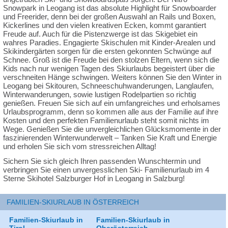
Snowpark in Leogang ist das absolute Highlight für Snowboarder
und Freerider, denn bei der großen Auswahl an Rails und Boxen,
Kickerlines und den vielen kreativen Ecken, kommt garantiert
Freude auf. Auch für die Pistenzwerge ist das Skigebiet ein
wahres Paradies. Engagierte Skischulen mit Kinder-Arealen und
Skikindergärten sorgen für die ersten gekonnten Schwünge auf
Schnee. Groß ist die Freude bei den stolzen Eltern, wenn sich die
Kids nach nur wenigen Tagen des Skiurlaubs begeistert über die
verschneiten Hänge schwingen. Weiters können Sie den Winter in
Leogang bei Skitouren, Schneeschuhwanderungen, Langlaufen,
Winterwanderungen, sowie lustigen Rodelpartien so richtig
genießen. Freuen Sie sich auf ein umfangreiches und erholsames
Urlaubsprogramm, denn so kommen alle aus der Familie auf ihre
Kosten und den perfekten Familienurlaub steht somit nichts im
Wege. Genießen Sie die unvergleichlichen Glücksmomente in der
faszinierenden Winterwunderwelt – Tanken Sie Kraft und Energie
und erholen Sie sich vom stressreichen Alltag!
Sichern Sie sich gleich Ihren passenden Wunschtermin und
verbringen Sie einen unvergesslichen Ski- Familienurlaub im 4
Sterne Skihotel Salzburger Hof in Leogang in Salzburg!
FAMILIEN-SKIURLAUB IN ÖSTERREICH
Familien-Skiurlaub in
Familien-Skiurlaub in