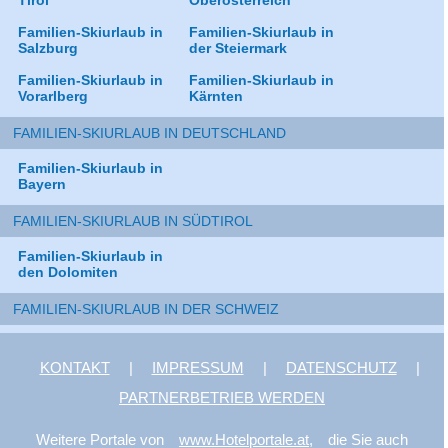
Tirol
Oberösterreich
Familien-Skiurlaub in
Familien-Skiurlaub in
Salzburg
der Steiermark
Familien-Skiurlaub in
Familien-Skiurlaub in
Vorarlberg
Kärnten
FAMILIEN-SKIURLAUB IN DEUTSCHLAND
Familien-Skiurlaub in
Bayern
FAMILIEN-SKIURLAUB IN SÜDTIROL
Familien-Skiurlaub in
den Dolomiten
FAMILIEN-SKIURLAUB IN DER SCHWEIZ
KONTAKT
|
IMPRESSUM
|
DATENSCHUTZ
|
PARTNERBETRIEB WERDEN
Weitere Portale von
www.Hotelportale.at,
die Sie auch