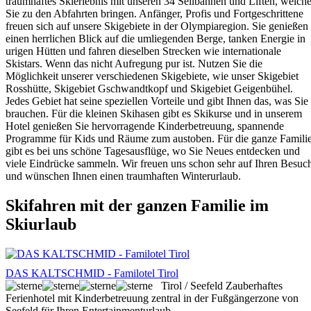
traumhaftes Skierlebnis mit unseren 34 Seilbahnen und Liften, welch
Sie zu den Abfahrten bringen. Anfänger, Profis und Fortgeschrittene
freuen sich auf unsere Skigebiete in der Olympiaregion. Sie genießen
einen herrlichen Blick auf die umliegenden Berge, tanken Energie in
urigen Hütten und fahren dieselben Strecken wie internationale
Skistars. Wenn das nicht Aufregung pur ist. Nutzen Sie die
Möglichkeit unserer verschiedenen Skigebiete, wie unser Skigebiet
Rosshütte, Skigebiet Gschwandtkopf und Skigebiet Geigenbühel.
Jedes Gebiet hat seine speziellen Vorteile und gibt Ihnen das, was Sie
brauchen. Für die kleinen Skihasen gibt es Skikurse und in unserem
Hotel genießen Sie hervorragende Kinderbetreuung, spannende
Programme für Kids und Räume zum austoben. Für die ganze Famili
gibt es bei uns schöne Tagesausflüge, wo Sie Neues entdecken und
viele Eindrücke sammeln. Wir freuen uns schon sehr auf Ihren Besuc
und wünschen Ihnen einen traumhaften Winterurlaub.
Skifahren mit der ganzen Familie im
Skiurlaub
DAS KALTSCHMID - Familotel Tirol
Tirol / Seefeld
Zauberhaftes
Ferienhotel mit Kinderbetreuung zentral in der Fußgängerzone von
Seefeld für Ihren Entertainmenturlaub...