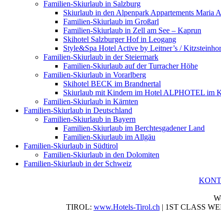
Familien-Skiurlaub in Salzburg
Skiurlaub in den Alpenpark Appartements Maria 
Familien-Skiurlaub im Großarl
Familien-Skiurlaub in Zell am See – Kaprun
Skihotel Salzburger Hof in Leogang
Style&Spa Hotel Active by Leitner’s / Kitzsteinho
Familien-Skiurlaub in der Steiermark
Familien-Skiurlaub auf der Turracher Höhe
Familien-Skiurlaub in Vorarlberg
Skihotel BECK im Brandnertal
Skiurlaub mit Kindern im Hotel ALPHOTEL im Kl
Familien-Skiurlaub in Kärnten
Familien-Skiurlaub in Deutschland
Familien-Skiurlaub in Bayern
Familien-Skiurlaub im Berchtesgadener Land
Familien-Skiurlaub im Allgäu
Familien-Skiurlaub in Südtirol
Familien-Skiurlaub in den Dolomiten
Familien-Skiurlaub in der Schweiz
KON
We
TIROL:
www.Hotels-Tirol.ch
| 1ST CLASS W