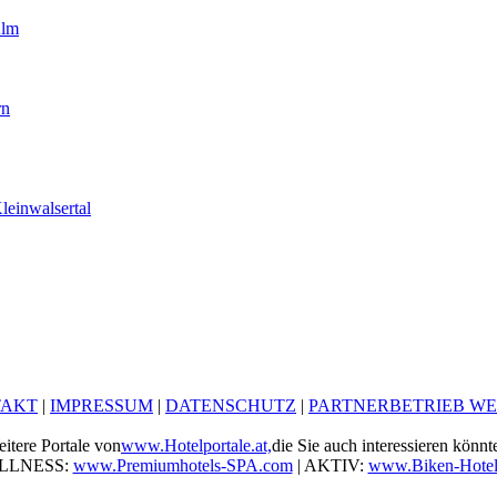
Alm
rn
einwalsertal
TAKT
|
IMPRESSUM
|
DATENSCHUTZ
|
PARTNERBETRIEB W
itere Portale von
www.Hotelportale.at,
die Sie auch interessieren könnt
ELLNESS:
www.Premiumhotels-SPA.com
| AKTIV:
www.Biken-Hotels