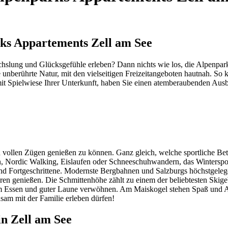
rks Appartements Zell am See
hslung und Glücksgefühle erleben? Dann nichts wie los, die Alpenpark
e unberührte Natur, mit den vielseitigen Freizeitangeboten hautnah. So
t Spielwiese Ihrer Unterkunft, haben Sie einen atemberaubenden Ausbli
n vollen Zügen genießen zu können. Ganz gleich, welche sportliche Bet
ln, Nordic Walking, Eislaufen oder Schneeschuhwandern, das Winterspor
und Fortgeschrittene. Modernste Bergbahnen und Salzburgs höchstgeleg
n genießen. Die Schmittenhöhe zählt zu einem der beliebtesten Skigebi
tem Essen und guter Laune verwöhnen. Am Maiskogel stehen Spaß und A
sam mit der Familie erleben dürfen!
n Zell am See