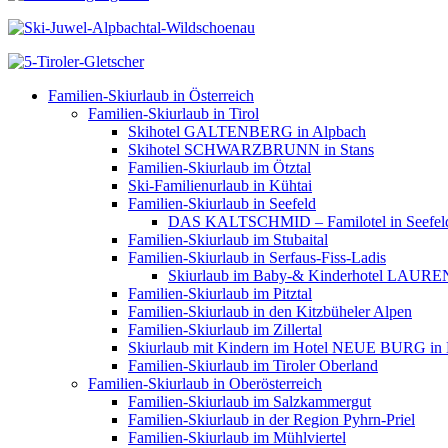
Familien-Skiurlaub in Österreich
Familien-Skiurlaub in Tirol
Skihotel GALTENBERG in Alpbach
Skihotel SCHWARZBRUNN in Stans
Familien-Skiurlaub im Ötztal
Ski-Familienurlaub in Kühtai
Familien-Skiurlaub in Seefeld
DAS KALTSCHMID – Familotel in Seefel
Familien-Skiurlaub im Stubaital
Familien-Skiurlaub in Serfaus-Fiss-Ladis
Skiurlaub im Baby-& Kinderhotel LAUREN
Familien-Skiurlaub im Pitztal
Familien-Skiurlaub in den Kitzbüheler Alpen
Familien-Skiurlaub im Zillertal
Skiurlaub mit Kindern im Hotel NEUE BURG in
Familien-Skiurlaub im Tiroler Oberland
Familien-Skiurlaub in Oberösterreich
Familien-Skiurlaub im Salzkammergut
Familien-Skiurlaub in der Region Pyhrn-Priel
Familien-Skiurlaub im Mühlviertel