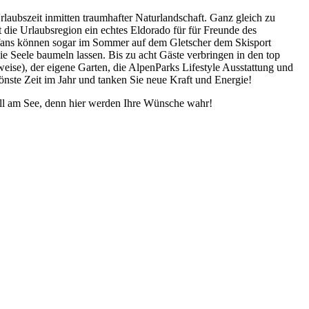
laubszeit inmitten traumhafter Naturlandschaft. Ganz gleich zu
st die Urlaubsregion ein echtes Eldorado für für Freunde des
rtfans können sogar im Sommer auf dem Gletscher dem Skisport
ie Seele baumeln lassen. Bis zu acht Gäste verbringen in den top
eise), der eigene Garten, die AlpenParks Lifestyle Ausstattung und
nste Zeit im Jahr und tanken Sie neue Kraft und Energie!
ell am See, denn hier werden Ihre Wünsche wahr!