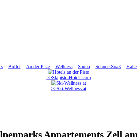
rs
Buffet
An der Piste
Wellness
Sauna
Schnee-Spaß
Hall
>>Skipiste-Hotels.com
>>Ski-Wellness.at
Alpenparks Appartements Zell am