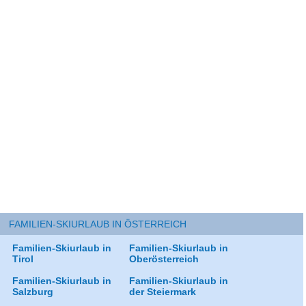
FAMILIEN-SKIURLAUB IN ÖSTERREICH
Familien-Skiurlaub in
Familien-Skiurlaub in
Tirol
Oberösterreich
Familien-Skiurlaub in
Familien-Skiurlaub in
Salzburg
der Steiermark