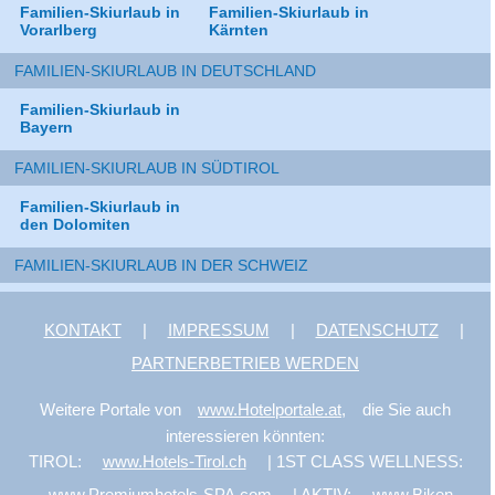
Familien-Skiurlaub in
Familien-Skiurlaub in
Vorarlberg
Kärnten
FAMILIEN-SKIURLAUB IN DEUTSCHLAND
Familien-Skiurlaub in
Bayern
FAMILIEN-SKIURLAUB IN SÜDTIROL
Familien-Skiurlaub in
den Dolomiten
FAMILIEN-SKIURLAUB IN DER SCHWEIZ
KONTAKT
|
IMPRESSUM
|
DATENSCHUTZ
|
PARTNERBETRIEB WERDEN
Weitere Portale von
www.Hotelportale.at,
die Sie auch
interessieren könnten:
TIROL:
www.Hotels-Tirol.ch
| 1ST CLASS WELLNESS:
www.Premiumhotels-SPA.com
| AKTIV:
www.Biken-