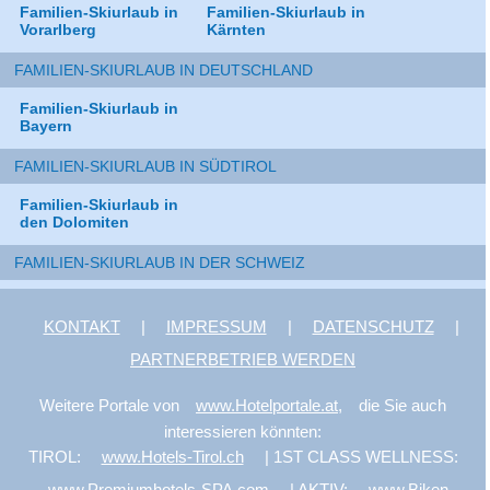
Familien-Skiurlaub in
Familien-Skiurlaub in
Vorarlberg
Kärnten
FAMILIEN-SKIURLAUB IN DEUTSCHLAND
Familien-Skiurlaub in
Bayern
FAMILIEN-SKIURLAUB IN SÜDTIROL
Familien-Skiurlaub in
den Dolomiten
FAMILIEN-SKIURLAUB IN DER SCHWEIZ
KONTAKT
|
IMPRESSUM
|
DATENSCHUTZ
|
PARTNERBETRIEB WERDEN
Weitere Portale von
www.Hotelportale.at,
die Sie auch
interessieren könnten:
TIROL:
www.Hotels-Tirol.ch
| 1ST CLASS WELLNESS:
www.Premiumhotels-SPA.com
| AKTIV:
www.Biken-